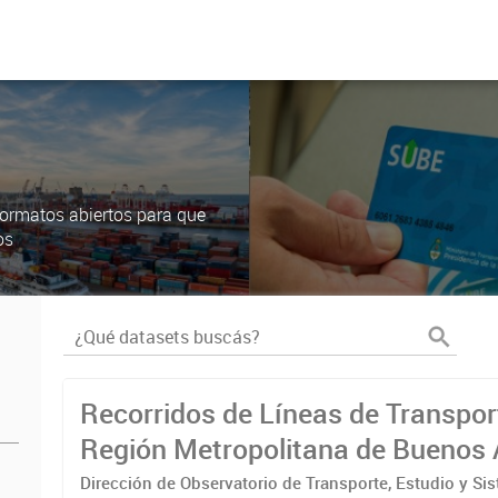
ormatos abiertos para que
os
Recorridos de Líneas de Transpor
Región Metropolitana de Buenos 
(RMBA)
Dirección de Observatorio de Transporte, Estudio y Si