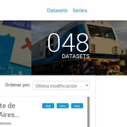
Datasets
Series
048
DATASETS
Ordenar por
te de
shp
otro
otro
Aires
stemas