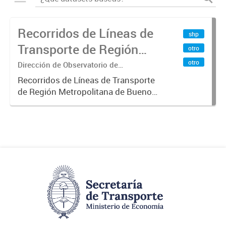
Recorridos de Líneas de
shp
Transporte de Región
otro
Metropolitana de
otro
Dirección de Observatorio de
Transporte, Estudio y Sistemas
Buenos Aires (RMBA)
Recorridos de Líneas de Transporte
de Región Metropolitana de Buenos
Aires (RMBA).-