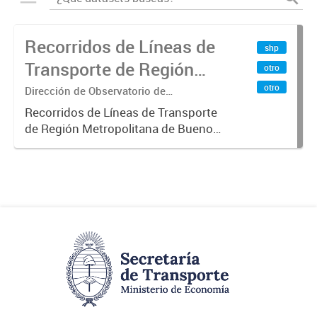
Recorridos de Líneas de
shp
Transporte de Región
otro
Metropolitana de
otro
Dirección de Observatorio de
Transporte, Estudio y Sistemas
Buenos Aires (RMBA)
Recorridos de Líneas de Transporte
de Región Metropolitana de Buenos
Aires (RMBA).-