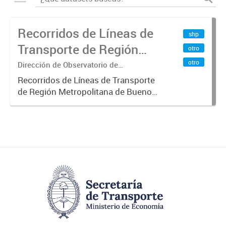
Recorridos de Líneas de
shp
Transporte de Región
otro
Metropolitana de
otro
Dirección de Observatorio de
Transporte, Estudio y Sistemas
Buenos Aires (RMBA)
Recorridos de Líneas de Transporte
de Región Metropolitana de Buenos
Aires (RMBA).-