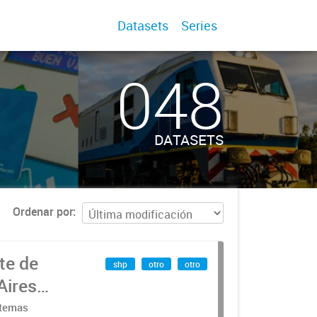
Datasets
Series
048
DATASETS
Ordenar por
te de
shp
otro
otro
Aires
stemas