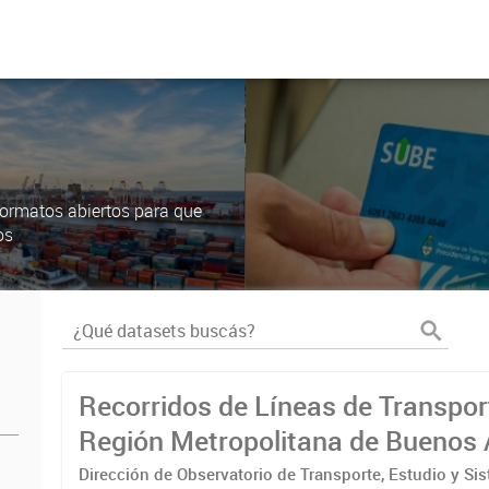
ormatos abiertos para que
os
Recorridos de Líneas de Transpor
Región Metropolitana de Buenos 
(RMBA)
Dirección de Observatorio de Transporte, Estudio y Si