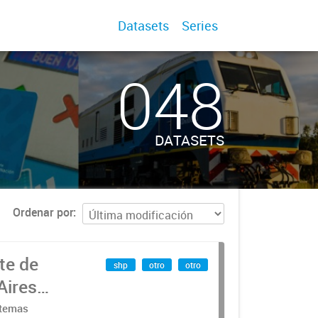
Datasets
Series
048
DATASETS
Ordenar por
te de
shp
otro
otro
Aires
stemas