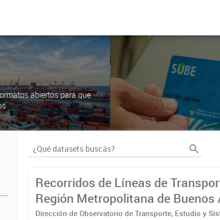
ormatos abiertos para que
os
Recorridos de Líneas de Transpor
Región Metropolitana de Buenos 
(RMBA)
Dirección de Observatorio de Transporte, Estudio y Si