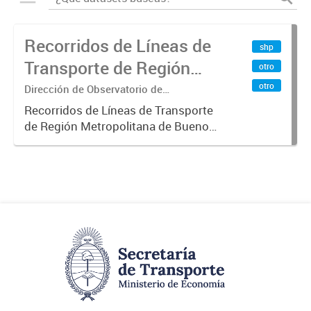
Recorridos de Líneas de
shp
Transporte de Región
otro
Metropolitana de
otro
Dirección de Observatorio de
Transporte, Estudio y Sistemas
Buenos Aires (RMBA)
Recorridos de Líneas de Transporte
de Región Metropolitana de Buenos
Aires (RMBA).-