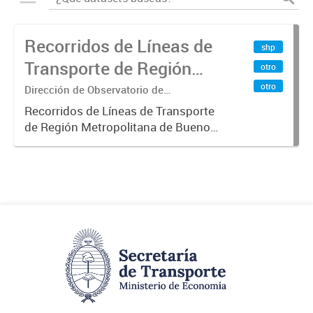
Recorridos de Líneas de
shp
Transporte de Región
otro
Metropolitana de
otro
Dirección de Observatorio de
Transporte, Estudio y Sistemas
Buenos Aires (RMBA)
Recorridos de Líneas de Transporte
de Región Metropolitana de Buenos
Aires (RMBA).-