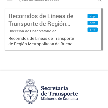
Recorridos de Líneas de
shp
Transporte de Región
otro
Metropolitana de
otro
Dirección de Observatorio de
Transporte, Estudio y Sistemas
Buenos Aires (RMBA)
Recorridos de Líneas de Transporte
de Región Metropolitana de Buenos
Aires (RMBA).-