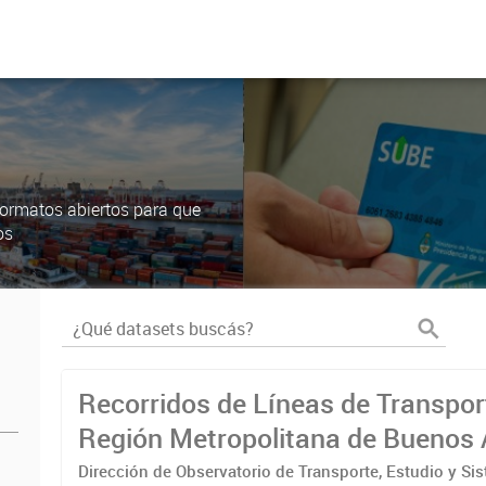
ormatos abiertos para que
os
Recorridos de Líneas de Transpor
Región Metropolitana de Buenos 
(RMBA)
Dirección de Observatorio de Transporte, Estudio y Si