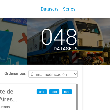
Datasets
Series
048
DATASETS
Ordenar por
te de
shp
otro
otro
Aires
stemas