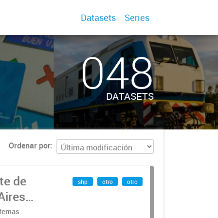
Datasets
Series
048
DATASETS
Ordenar por
te de
shp
otro
otro
Aires
stemas