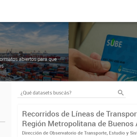
ormatos abiertos para que
os
Recorridos de Líneas de Transpor
Región Metropolitana de Buenos 
(RMBA)
Dirección de Observatorio de Transporte, Estudio y Si