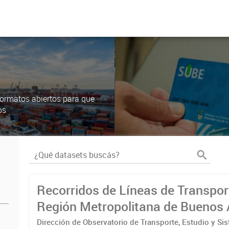
ormatos abiertos para que
os
Recorridos de Líneas de Transpor
Región Metropolitana de Buenos 
(RMBA)
Dirección de Observatorio de Transporte, Estudio y Si