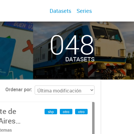
Datasets
Series
048
DATASETS
Ordenar por
te de
shp
otro
otro
Aires
stemas