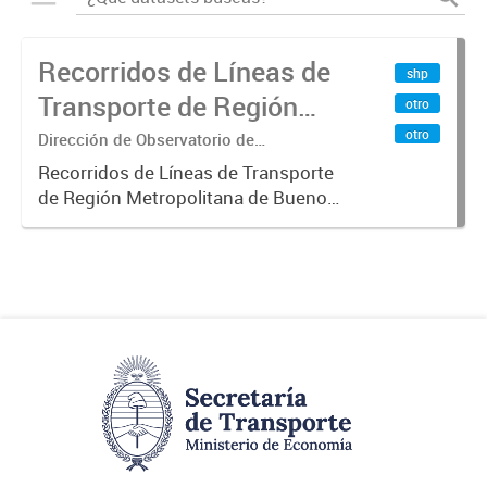
Recorridos de Líneas de
shp
Transporte de Región
otro
Metropolitana de
otro
Dirección de Observatorio de
Transporte, Estudio y Sistemas
Buenos Aires (RMBA)
Recorridos de Líneas de Transporte
de Región Metropolitana de Buenos
Aires (RMBA).-