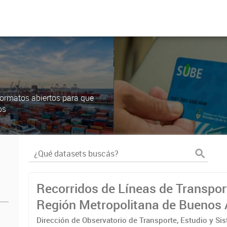
ormatos abiertos para que
os
Recorridos de Líneas de Transpor
Región Metropolitana de Buenos 
(RMBA)
Dirección de Observatorio de Transporte, Estudio y Si