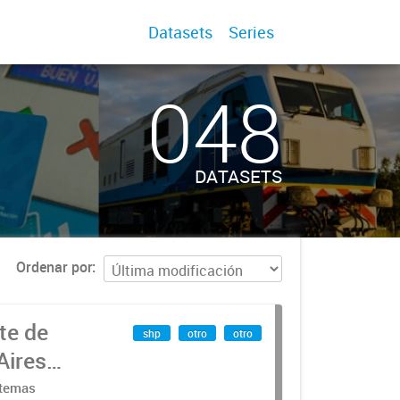
Datasets
Series
048
DATASETS
Ordenar por
te de
shp
otro
otro
Aires
stemas