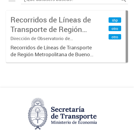
Recorridos de Líneas de
shp
Transporte de Región
otro
Metropolitana de
otro
Dirección de Observatorio de
Transporte, Estudio y Sistemas
Buenos Aires (RMBA)
Recorridos de Líneas de Transporte
de Región Metropolitana de Buenos
Aires (RMBA).-