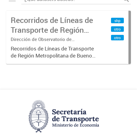
Recorridos de Líneas de
shp
Transporte de Región
otro
Metropolitana de
otro
Dirección de Observatorio de
Transporte, Estudio y Sistemas
Buenos Aires (RMBA)
Recorridos de Líneas de Transporte
de Región Metropolitana de Buenos
Aires (RMBA).-