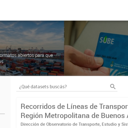
ormatos abiertos para que
os
Recorridos de Líneas de Transpor
Región Metropolitana de Buenos 
(RMBA)
Dirección de Observatorio de Transporte, Estudio y Si