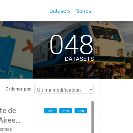
Datasets
Series
048
DATASETS
Ordenar por
te de
shp
otro
otro
Aires
stemas