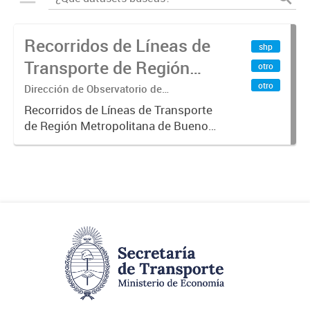
Recorridos de Líneas de
shp
Transporte de Región
otro
Metropolitana de
otro
Dirección de Observatorio de
Transporte, Estudio y Sistemas
Buenos Aires (RMBA)
Recorridos de Líneas de Transporte
de Región Metropolitana de Buenos
Aires (RMBA).-