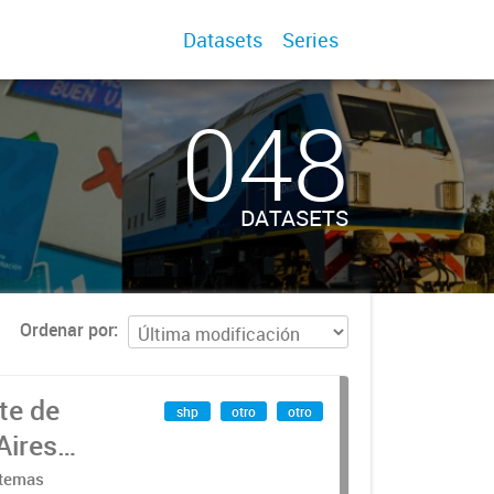
Datasets
Series
048
DATASETS
Ordenar por
te de
shp
otro
otro
Aires
stemas