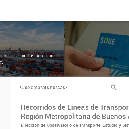
ormatos abiertos para que
os
Recorridos de Líneas de Transpor
Región Metropolitana de Buenos 
(RMBA)
Dirección de Observatorio de Transporte, Estudio y Si