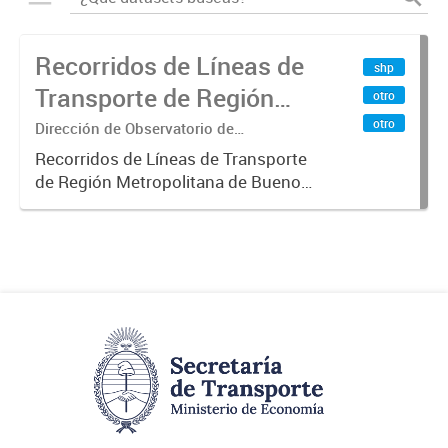
Recorridos de Líneas de
shp
Transporte de Región
otro
Metropolitana de
otro
Dirección de Observatorio de
Transporte, Estudio y Sistemas
Buenos Aires (RMBA)
Recorridos de Líneas de Transporte
de Región Metropolitana de Buenos
Aires (RMBA).-