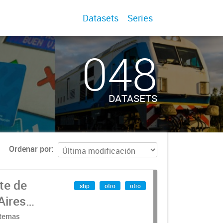
Datasets
Series
048
DATASETS
Ordenar por
te de
shp
otro
otro
Aires
stemas