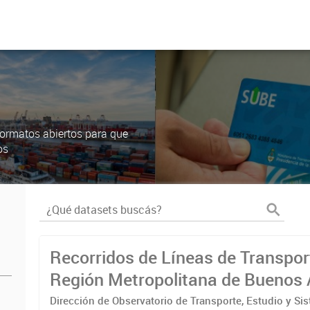
ormatos abiertos para que
os
Recorridos de Líneas de Transpor
Región Metropolitana de Buenos 
(RMBA)
Dirección de Observatorio de Transporte, Estudio y Si