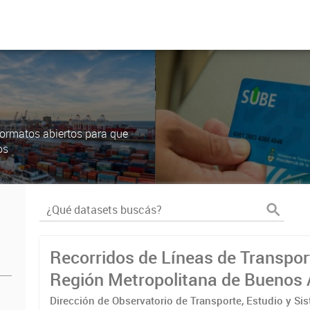
ormatos abiertos para que
os
Recorridos de Líneas de Transpor
Región Metropolitana de Buenos 
(RMBA)
Dirección de Observatorio de Transporte, Estudio y Si