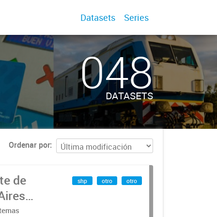
Datasets
Series
048
DATASETS
Ordenar por
te de
shp
otro
otro
Aires
stemas