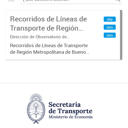
Recorridos de Líneas de
shp
Transporte de Región
otro
Metropolitana de
otro
Dirección de Observatorio de
Transporte, Estudio y Sistemas
Buenos Aires (RMBA)
Recorridos de Líneas de Transporte
de Región Metropolitana de Buenos
Aires (RMBA).-