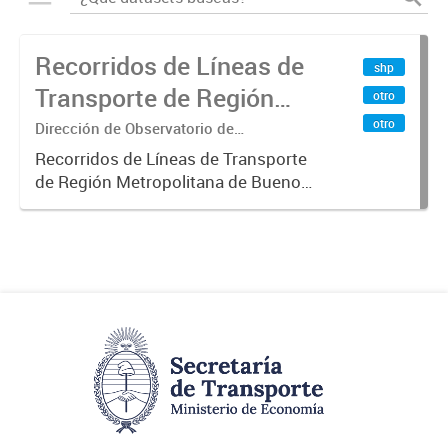
Recorridos de Líneas de
shp
Transporte de Región
otro
Metropolitana de
otro
Dirección de Observatorio de
Transporte, Estudio y Sistemas
Buenos Aires (RMBA)
Recorridos de Líneas de Transporte
de Región Metropolitana de Buenos
Aires (RMBA).-