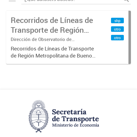
Recorridos de Líneas de
shp
Transporte de Región
otro
Metropolitana de
otro
Dirección de Observatorio de
Transporte, Estudio y Sistemas
Buenos Aires (RMBA)
Recorridos de Líneas de Transporte
de Región Metropolitana de Buenos
Aires (RMBA).-