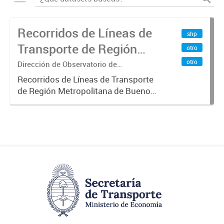
Recorridos de Líneas de
shp
Transporte de Región
otro
Metropolitana de
otro
Dirección de Observatorio de
Transporte, Estudio y Sistemas
Buenos Aires (RMBA)
Recorridos de Líneas de Transporte
de Región Metropolitana de Buenos
Aires (RMBA).-