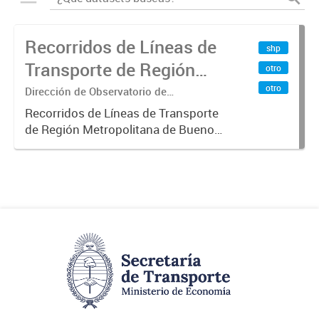
Recorridos de Líneas de
shp
Transporte de Región
otro
Metropolitana de
otro
Dirección de Observatorio de
Transporte, Estudio y Sistemas
Buenos Aires (RMBA)
Recorridos de Líneas de Transporte
de Región Metropolitana de Buenos
Aires (RMBA).-