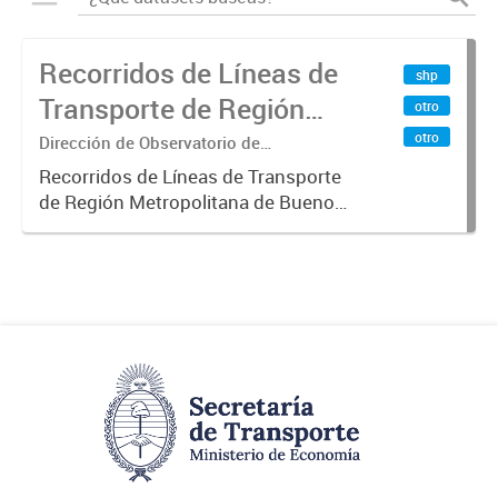
Recorridos de Líneas de
shp
Transporte de Región
otro
Metropolitana de
otro
Dirección de Observatorio de
Transporte, Estudio y Sistemas
Buenos Aires (RMBA)
Recorridos de Líneas de Transporte
de Región Metropolitana de Buenos
Aires (RMBA).-