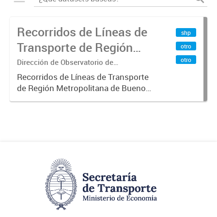
Recorridos de Líneas de
shp
Transporte de Región
otro
Metropolitana de
otro
Dirección de Observatorio de
Transporte, Estudio y Sistemas
Buenos Aires (RMBA)
Recorridos de Líneas de Transporte
de Región Metropolitana de Buenos
Aires (RMBA).-