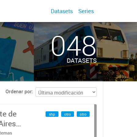
Datasets
Series
048
DATASETS
Ordenar por
te de
shp
otro
otro
Aires
stemas