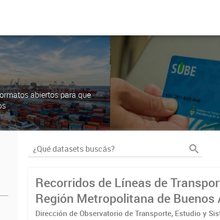
ormatos abiertos para que
os
Recorridos de Líneas de Transpor
Región Metropolitana de Buenos 
(RMBA)
Dirección de Observatorio de Transporte, Estudio y Si