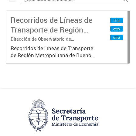
Recorridos de Líneas de
shp
Transporte de Región
otro
Metropolitana de
otro
Dirección de Observatorio de
Transporte, Estudio y Sistemas
Buenos Aires (RMBA)
Recorridos de Líneas de Transporte
de Región Metropolitana de Buenos
Aires (RMBA).-