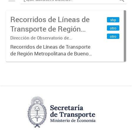
Recorridos de Líneas de
shp
Transporte de Región
otro
Metropolitana de
otro
Dirección de Observatorio de
Transporte, Estudio y Sistemas
Buenos Aires (RMBA)
Recorridos de Líneas de Transporte
de Región Metropolitana de Buenos
Aires (RMBA).-