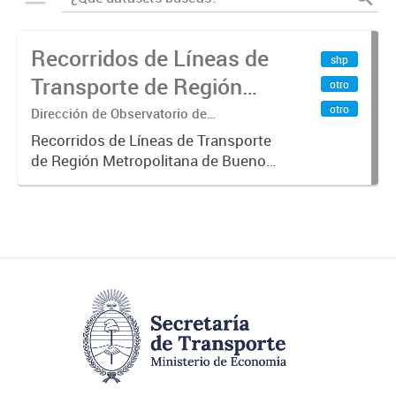
Recorridos de Líneas de
shp
Transporte de Región
otro
Metropolitana de
otro
Dirección de Observatorio de
Transporte, Estudio y Sistemas
Buenos Aires (RMBA)
Recorridos de Líneas de Transporte
de Región Metropolitana de Buenos
Aires (RMBA).-