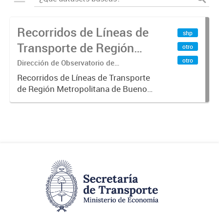
Recorridos de Líneas de
shp
Transporte de Región
otro
Metropolitana de
otro
Dirección de Observatorio de
Transporte, Estudio y Sistemas
Buenos Aires (RMBA)
Recorridos de Líneas de Transporte
de Región Metropolitana de Buenos
Aires (RMBA).-