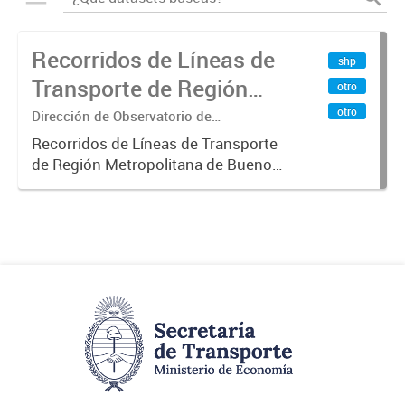
Recorridos de Líneas de
shp
Transporte de Región
otro
Metropolitana de
otro
Dirección de Observatorio de
Transporte, Estudio y Sistemas
Buenos Aires (RMBA)
Recorridos de Líneas de Transporte
de Región Metropolitana de Buenos
Aires (RMBA).-