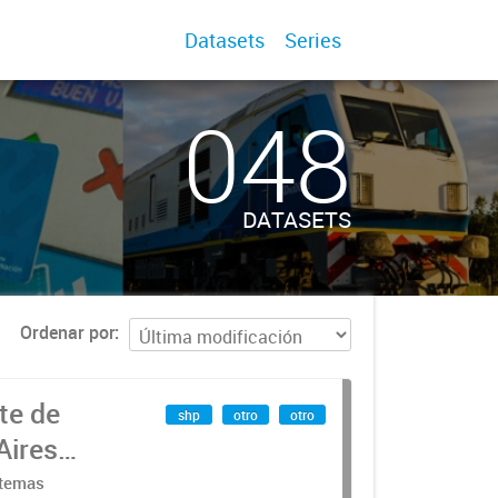
Datasets
Series
048
DATASETS
Ordenar por
te de
shp
otro
otro
Aires
stemas