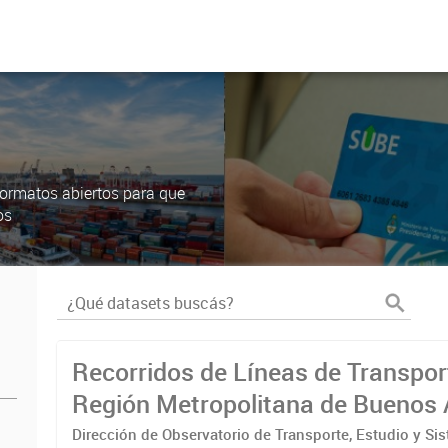
ormatos abiertos para que
os
Recorridos de Líneas de Transpor
Región Metropolitana de Buenos 
(RMBA)
Dirección de Observatorio de Transporte, Estudio y Si