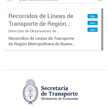
Recorridos de Líneas de
shp
Transporte de Región
otro
Metropolitana de
otro
Dirección de Observatorio de
Transporte, Estudio y Sistemas
Buenos Aires (RMBA)
Recorridos de Líneas de Transporte
de Región Metropolitana de Buenos
Aires (RMBA).-