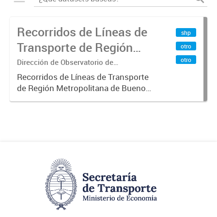
Recorridos de Líneas de
shp
Transporte de Región
otro
Metropolitana de
otro
Dirección de Observatorio de
Transporte, Estudio y Sistemas
Buenos Aires (RMBA)
Recorridos de Líneas de Transporte
de Región Metropolitana de Buenos
Aires (RMBA).-