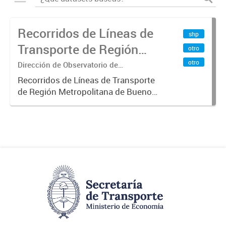
Recorridos de Líneas de
shp
Transporte de Región
otro
Metropolitana de
otro
Dirección de Observatorio de
Transporte, Estudio y Sistemas
Buenos Aires (RMBA)
Recorridos de Líneas de Transporte
de Región Metropolitana de Buenos
Aires (RMBA).-