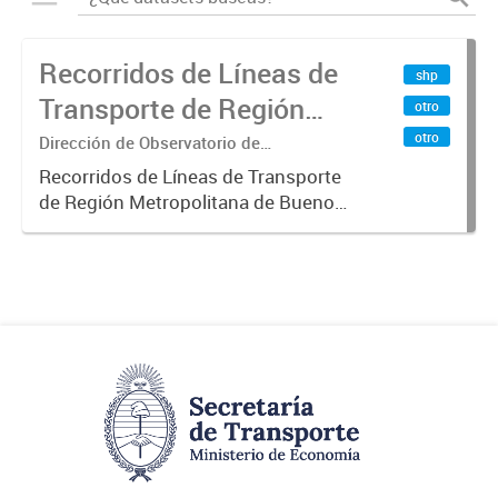
Recorridos de Líneas de
shp
Transporte de Región
otro
Metropolitana de
otro
Dirección de Observatorio de
Transporte, Estudio y Sistemas
Buenos Aires (RMBA)
Recorridos de Líneas de Transporte
de Región Metropolitana de Buenos
Aires (RMBA).-