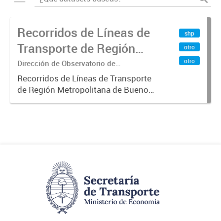
Recorridos de Líneas de
shp
Transporte de Región
otro
Metropolitana de
otro
Dirección de Observatorio de
Transporte, Estudio y Sistemas
Buenos Aires (RMBA)
Recorridos de Líneas de Transporte
de Región Metropolitana de Buenos
Aires (RMBA).-