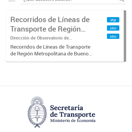
Recorridos de Líneas de
shp
Transporte de Región
otro
Metropolitana de
otro
Dirección de Observatorio de
Transporte, Estudio y Sistemas
Buenos Aires (RMBA)
Recorridos de Líneas de Transporte
de Región Metropolitana de Buenos
Aires (RMBA).-