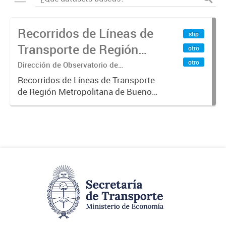
Recorridos de Líneas de
shp
Transporte de Región
otro
Metropolitana de
otro
Dirección de Observatorio de
Transporte, Estudio y Sistemas
Buenos Aires (RMBA)
Recorridos de Líneas de Transporte
de Región Metropolitana de Buenos
Aires (RMBA).-