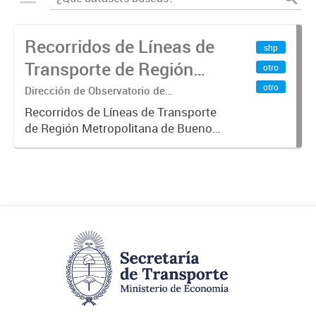
Recorridos de Líneas de
shp
Transporte de Región
otro
Metropolitana de
otro
Dirección de Observatorio de
Transporte, Estudio y Sistemas
Buenos Aires (RMBA)
Recorridos de Líneas de Transporte
de Región Metropolitana de Buenos
Aires (RMBA).-