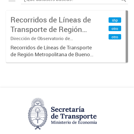
Recorridos de Líneas de
shp
Transporte de Región
otro
Metropolitana de
otro
Dirección de Observatorio de
Transporte, Estudio y Sistemas
Buenos Aires (RMBA)
Recorridos de Líneas de Transporte
de Región Metropolitana de Buenos
Aires (RMBA).-