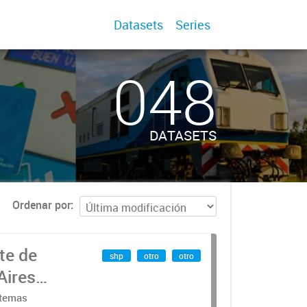
Datasets
Series
048
DATASETS
Ordenar por
te de
shp
otro
otro
Aires
stemas