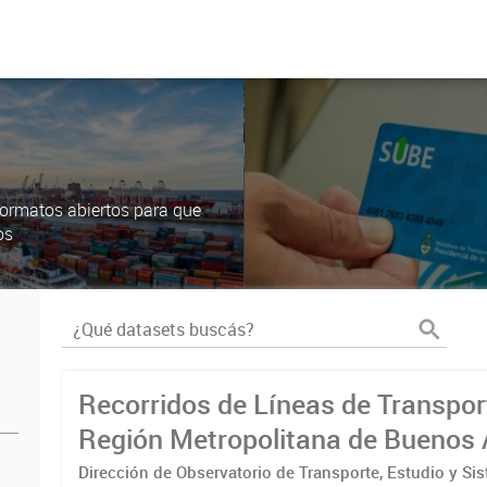
ormatos abiertos para que
os
Recorridos de Líneas de Transpor
Región Metropolitana de Buenos 
(RMBA)
Dirección de Observatorio de Transporte, Estudio y Si