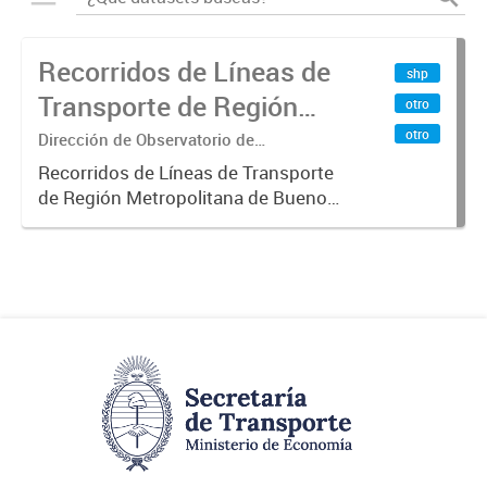
Recorridos de Líneas de
shp
Transporte de Región
otro
Metropolitana de
otro
Dirección de Observatorio de
Transporte, Estudio y Sistemas
Buenos Aires (RMBA)
Recorridos de Líneas de Transporte
de Región Metropolitana de Buenos
Aires (RMBA).-