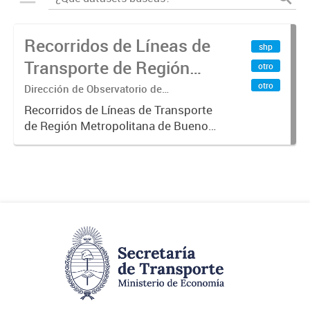
Recorridos de Líneas de
shp
Transporte de Región
otro
Metropolitana de
otro
Dirección de Observatorio de
Transporte, Estudio y Sistemas
Buenos Aires (RMBA)
Recorridos de Líneas de Transporte
de Región Metropolitana de Buenos
Aires (RMBA).-