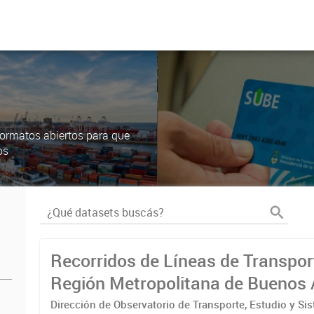
ormatos abiertos para que
os
Recorridos de Líneas de Transpor
Región Metropolitana de Buenos 
(RMBA)
Dirección de Observatorio de Transporte, Estudio y Si