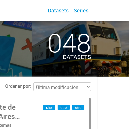
Datasets
Series
048
DATASETS
Ordenar por
te de
shp
otro
otro
Aires
stemas