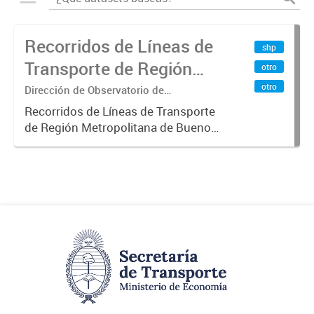
Recorridos de Líneas de
shp
Transporte de Región
otro
Metropolitana de
otro
Dirección de Observatorio de
Transporte, Estudio y Sistemas
Buenos Aires (RMBA)
Recorridos de Líneas de Transporte
de Región Metropolitana de Buenos
Aires (RMBA).-